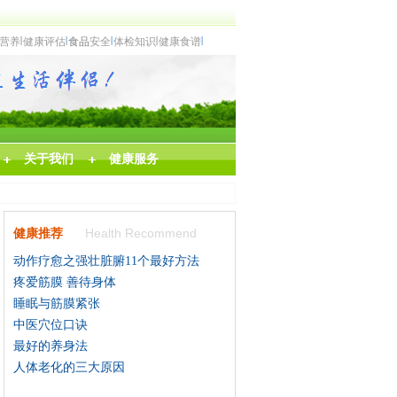
营养
健康评估
食品
安全
体检知识
健康食谱
关于我们
健康服务
Health Recommend
健康推荐
动作疗愈之强壮脏腑11个最好方法
疼爱筋膜 善待身体
睡眠与筋膜紧张
中医穴位口诀
最好的养身法
人体老化的三大原因