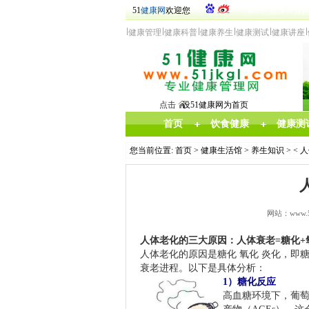
51
健康网
欢迎您
健康科普
健康网
健
康管
理
健康科普
健康
养生
健康测试
健康讲座
点击
设51健康网为首页
首页
饮食健康
健康测
您当前位置:
首页
>
健康生活馆
>
养生知识
> <
网站：www.
人体老化的三大原因
：
人体衰老=
糖化+
人体老化的原因是糖化 氧化 炎化，即糖
衰老进程。以下是具体分析：
1）糖化反应
高血糖环境下，葡