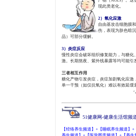
产物（AGEs）。
现此类老化。 ‌
2）氧化应激
自由基攻击细胞膜和
伤，表现为肤色暗沉
品）可部分缓解。 ‌
人体老化的三大原因
-51jkgl.com
3）炎症反应
慢性炎症会破坏组织修复能力，与糖化、
激。长期熬夜、紫外线暴露等均可能引发
三者相互作用
糖化产物引发炎症，炎症加剧氧化应激
单一干预（如仅抗氧化）难以有效延缓
<
51
健康网
-
健康生活馆频
【
经络养生频道
】
+
【
睡眠养生频道
】
+
养生频道
】+【
医学图库频道
】+【
养生