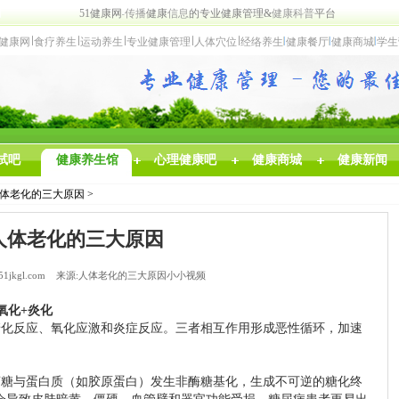
网
5
1
健康网
传
播
健康
信
息
的
专
业
健康
管理
&
健康
科普
平台
健康网
食
疗养生
运动养生
专业
健康管理
人体穴位
经络养
生
健
康
餐厅
健康商城
学生
试吧
健康养生馆
心理健康吧
健康商城
健康新闻
 人体老化的三大原因 >
人体老化的三大原因
51jkgl.com 来源:人体老化的三大原因小小视频
氧化+炎化
化反应‌、‌氧化应激‌和‌炎症反应‌。三者相互作用形成恶性循环，加速
萄糖与蛋白质（如胶原蛋白）发生非酶糖基化，生成不可逆的糖化终