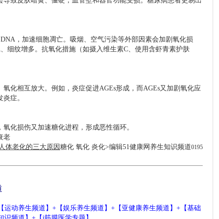
这会导致皮肤暗黄、僵硬，血管壁和器官功能受损。糖尿病患者更易出
DNA，加速细胞凋亡。吸烟、空气污染等外部因素会加剧氧化损
、细纹增多。抗氧化措施（如摄入维生素C、使用含虾青素护肤
氧化相互放大。例如，炎症促进AGEs形成，而AGEs又加剧氧化应
炎症。 ‌
，氧化损伤又加速糖化进程，形成恶性循环。
衰老
人体老化的三大原因
糖化 氧化 炎化
>编辑51
健康网
养生知识频道
0195
道
【
运动养生频道
】
+【
娱乐养生频道
】+【
亚健康养生频道
】+【
基础
知识频道
】
+
【
j
筋膜医学专题
】