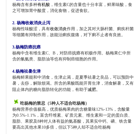
杨梅含有多种
有机酸
，维生素C的含量也十分丰富，鲜果味酸，食
之可增加胃中酸度，消化食物，促进食欲。
杨梅的功效-51jkgl.com
2. 杨梅收敛消炎止泻
杨梅性味酸涩，具有
收敛消炎
作用，加之其对大肠杆菌、痢疾杆菌
等细菌有抑制作用，故能治痢疾腹痛，对下痢不止者有良效。
3.杨梅防癌抗癌
杨梅中含有维生素C、B，对防癌
抗癌
有积极作用。杨梅果仁中所
含的氰氨类、脂肪油等也有抑制癌细胞的作用。
4.杨梅祛暑生津
杨梅鲜果能和中消食，生津止渴，是夏季祛暑之良品，可以预防中
暑，去痧，解除烦渴。所含的果酸既能开胃生津，消食解暑，又有
阻止体内的糖向脂肪转化的功能，有助于
减肥
。
吃杨梅的禁忌（5种人不适合吃杨梅）
杨梅营养价值极高，优质杨梅果肉的含糖量味12%-13%，含酸量
为0.5%-1.1%，富含纤维素、矿质元素、维生素和一定的蛋白质、
脂肪、果胶及8种对人体有益的氨基酸，其果实中钙、磷、铁含量
要高出其他水果10多倍，但以下5种人却不适合吃杨梅