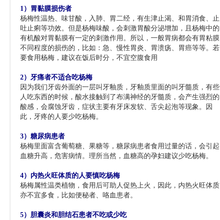
1）胃黏膜损伤者
杨梅性温热、味甘酸，入肺、胃二经，有生津止渴、和胃消食、止
吐止痢等功效。但是杨梅味酸，会刺激胃酸分泌增加，且杨梅中的
有机酸对胃黏膜有一定的刺激作用。所以，一般胃病都会有胃粘膜
不同程度的损伤的，比如：急、慢性胃炎、胃溃疡、胃癌等等。若
要食用杨梅，建议在饭后时分，不宜空腹食用
2）牙痛者不适合吃杨梅
因为我们牙齿外面的一层叫牙釉质，牙釉质里面的叫牙髓质，有些
人吃东西的时候，酸水接触到了布满神经的牙髓质，会产生强烈的
酸感，会腐蚀牙齿，症状主要有牙床发软、舌尖起泡等现象。因
此，牙疼的人要少吃杨梅。
3）糖尿病患者
杨梅里面富含葡萄糖、果糖等，糖尿病患者食用过量的话，会引起
血糖升高，危害病情。理所当然，血糖高的孕妇建议少吃杨梅。
4）内热火旺体质的人要慎吃杨梅
杨梅属性温类植物，食用后可助人促热上火，因此，内热火旺体质
亦不宜多食，比如便秘者、咯血患者。
5种人不适合吃杨梅
-51jkgl.com
5）胆囊炎和胆结石患者不吃或少吃