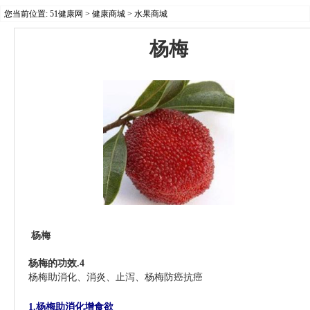
您当前位置:
51健康网
>
健康商城
>
水果商城
杨梅
杨梅
杨梅的功效
.4
杨梅
助消化、消炎、止泻、
杨梅
防癌抗癌
1.杨梅助消化增食欲