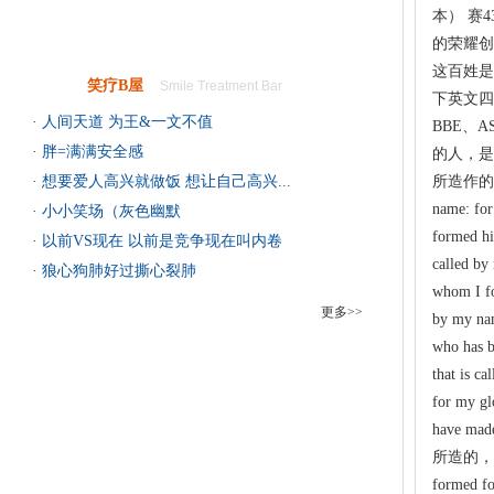
本） 赛
的荣耀创
这百姓是
笑疗B屋
Smile Treatment Bar
下英文四
·
人间天道 为王&一文不值
BBE、AS
·
胖=满满安全感
的人，是
·
想要爱人高兴就做饭 想让自己高兴...
所造作的。 Ev
name: for
·
小小笑场（灰色幽默
formed hi
·
以前VS现在 以前是竞争现在叫内卷
called by
·
狼心狗肺好过撕心裂肺
whom I f
更多>>
by my na
who has b
that is c
for my gl
have ma
所造的，好述
formed fo