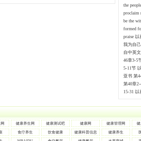
the peopl
proclaim 
be the wi
formed fo
praise
我为自己
自中英文
46章3-
5-11节 
亚书 第4
第40章2
15-31 
生网
健康养生网
健康测试吧
健康网
健康管理网
健
座
食疗养生
饮食健康
健康科普信息
健康养生