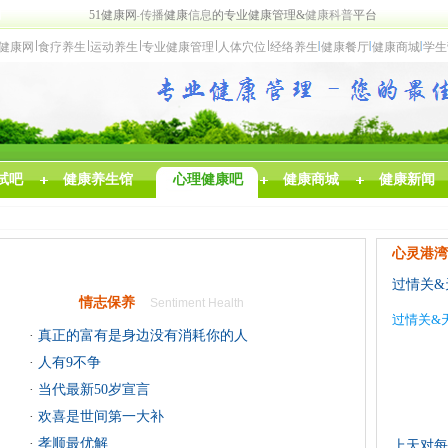
网
5
1
健康网
传
播
健康
信
息
的
专
业
健康
管理
&
健康
科普
平台
健康网
食
疗养生
运动养生
专业
健康管理
人体穴位
经络养
生
健
康
餐厅
健康商城
学生
试吧
健康养生馆
心理健康吧
健康商城
健康新闻
心灵港湾
过情关&
情志保养
Sentiment Health
过情关
·
真正的富有是身边没有消耗你的人
·
人有9不争
·
当代最新50岁宣言
·
欢喜是世间第一大补
·
孝顺最优解
上天对每