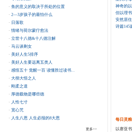
神奇的以
·
鱼的意义的取决于所处的位置
但以理书6:1
·
2—3岁孩子的最怕什么
安然居住 dw
·
日落歌
诗篇145篇1
·
情绪与荷尔蒙疗愈法
·
立世十八德&十八德注解
·
马云谈剩女
·
美好人生5排序
·
美好人生要远离五类人
·
感悟五十 觉醒一百 读懂胜过读书...
·
大彻大悟之人
·
刚柔之道
·
厚德载物是哪些德
·
人性七寸
·
宽心咒
·
人生八恩 人生必报的8大恩
每日灵粮
以赛亚书
更多>>