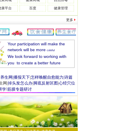
蔬菜商城
健康商城
自然排毒
健康平台
百度
健康管理
更多
Your participation will make the
network will be more
coloful
We look forward to working with
you to create a better future
|
养生网
|
播报天下
|
怎样唤醒自愈能力
|
诗篇
生网
|
掉头发
怎么办
|
脚底反射区
图
|
心经穴位
研学
筋膜专题
研讨
每日祝福