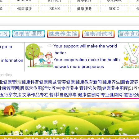
生
MBAIDU
食疗餐厅
健康餐厅
水果商城
译
健康减肥
BK360
健康服务
SOGO
Your support will make the world
o
go
to
better
Your cooperation
make the
health
h
information
network
more prosperous
reading
养生
网
健康养生网
食疗养生网
健康网
业
健康管
理
健康科普
健康商城
|
营养健康
|
健康教育新闻
|
健康养生
|
膳食营养
健康管理网
|
脚底穴位
图
|
运动养生
|
食疗养生
|
肾经穴位图
|
健康
养生图库
|
51
养
五行穿衣法
|
文学作品专栏
|
督脉
自然排毒
健
康
信息网
专业健康网
道德经