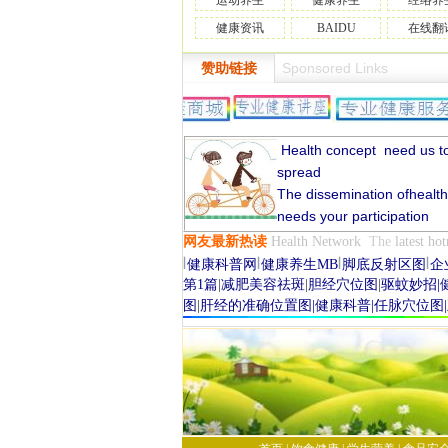
运动养生
健康养生
经络养
健康资讯
BAIDU
在线翻
Sponsored Links
赞助链接
Health
concept
need
us t
spread
The dissemination ofhealt
needs your participation
网友
最新
热读
Health Network
The
latest
hot
健康科普网
健康养生MB
脚底反射区图
企
第1篇
|
减肥美容祛斑
|
胆经穴位图
|
驱蚊妙招
|
图
|
肝经的准确位置图
|
健康科普
|
任脉穴位图
|