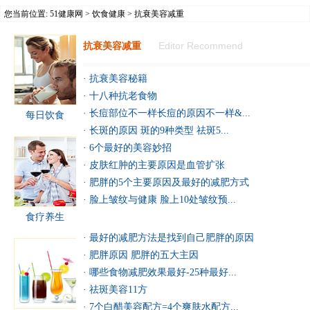
您当前位置:
51健康网
>
饮食健康
> 抗衰美容减重
Editor Recommend
抗衰美容减重
·
抗衰美容秘籍
·
十八种抗老食物
·
长痘部位不一样长痘的原因不一样&...
每日饮食
·
长斑的原因 斑的9种类型 祛斑5...
·
6个最好的美容妙招
·
皮肤红肿的主要原因是血管扩张
·
肥胖的5个主要原因及最好的减肥方式
·
脸上皱纹与健康 脸上10处皱纹预...
食疗养生
·
最好的减肥方法是找到自己肥胖的原因
·
肥胖原因 肥胖的五大主因
·
哪些食物减肥效果最好-25种最好...
·
祛斑美容11方
·
7个白醋美容配方=4个爽肤水配方...