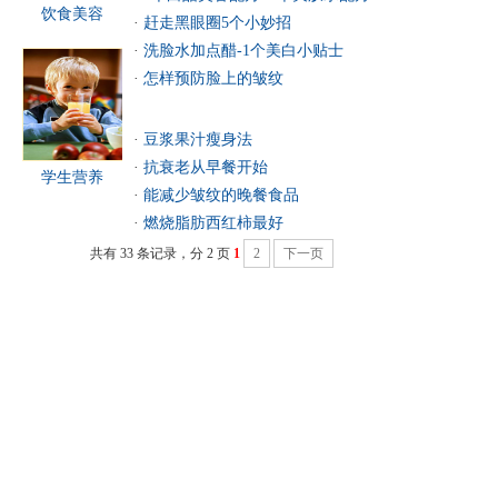
饮食美容
·
赶走黑眼圈5个小妙招
·
洗脸水加点醋-1个美白小贴士
·
怎样预防脸上的皱纹
·
豆浆果汁瘦身法
·
抗衰老从早餐开始
学生营养
·
能减少皱纹的晚餐食品
·
燃烧脂肪西红柿最好
共有 33 条记录，分 2 页
1
2
下一页