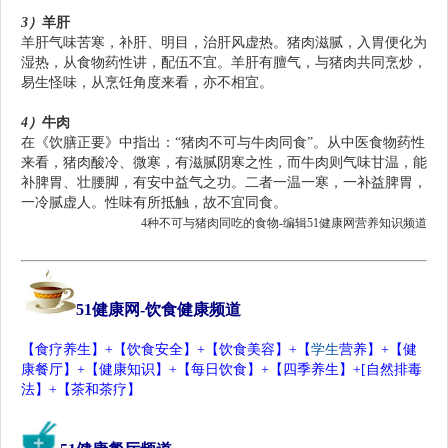
4种不可与猪肉同吃的食物-51jkgl.com
3）
羊肝
羊肝气味苦寒，补肝、明目，治肝风虚热。猪肉滋腻，入胃便化为
湿热，从食物药性讲，配伍不宜。羊肝有膻气，与猪肉共同烹炒，
易生怪味，从烹饪角度来看，亦不相宜。
4）
牛肉
在《饮膳正要》中指出：“猪肉不可与牛肉同食”。从中医食物药性
来看，猪肉酸冷、微寒，有滋腻阴寒之性，而牛肉则气味甘温，能
补脾胃、壮腰脚，有安中益气之功。二者一温一寒，一补益脾胃，
一冷腻虚人。性味有所抵触，故不宜同食。
4种不可与猪肉同吃的食物
-
编辑51
健康网
营养知识频道
51
健康网
-
饮食健康频道
【
食疗
养生
】+【
饮食安全
】+【
饮食美容
】+【
学生
营
养】+【
健
康餐厅
】+【
健康知识
】+【
每日饮食
】+【
四季养生
】+[
自然排毒
法
】+【
茶和茶疗
】