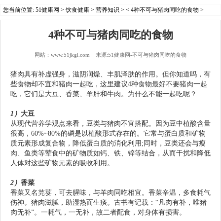
您当前位置:
51健康网
>
饮食健康
>
营养知识
> < 4种不可与猪肉同吃的食物 >
4种不可与猪肉同吃的食物
网站：www.51jkgl.com 来源:51健康网-不可与猪肉同吃的食物
猪肉
具
有补虚强身，滋阴润燥、丰肌泽肤的作用。但
你知道吗，
有
些食物却不宜和猪肉一起吃，这里建议
4种食物最好不要
猪肉
一起
吃，它
们是大豆、香菜、羊肝和牛肉。为什么不能一起吃呢？
1）
大豆
从现代
营养学
观点来看，豆类与猪肉不宜搭配。因为豆中植酸含量
很高，60%~80%的磷是以植酸形式存在的。它常与蛋白质和矿物
质元素形成复合物，降低蛋白质的消化利用;同时，豆类还会与瘦
肉、鱼类等荤食中的矿物质如钙、铁、锌等结合，从而干扰和降低
人体对这些矿物元素的吸收利用。
2）
香菜
香菜又名芫荽，可去腥味，与羊肉同吃相宜。香菜辛温，多食耗气
伤神。猪肉滋腻，助湿热而生痰。古书有记载：“
凡肉有补
，唯猪
肉无补”。一耗气，一无补，故二者配食，对身体有损害。