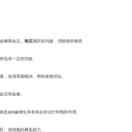
血糖降血压
、
南瓜
预防前列腺
、消除致癌物质
癌也有一定的功效。
激，加强胃肠蠕动，帮助
食物
消化。
血压和血糖。
病及
增生具有良好的治疗和预防作用。
前列腺
肝、肾细胞的
再生
能力。