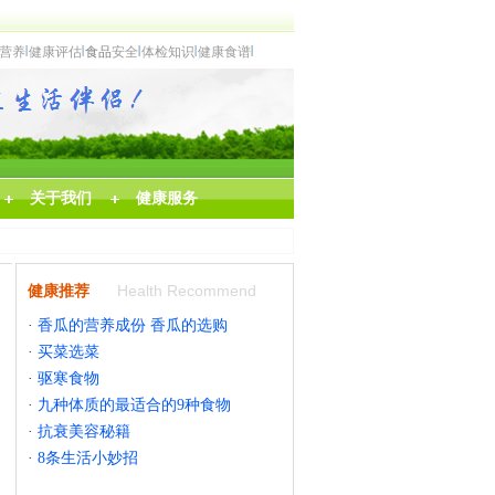
营养
健康评估
食品
安全
体检知识
健康食谱
关于我们
健康服务
Health Recommend
健康推荐
·
香瓜的营养成份 香瓜的选购
·
买菜选菜
·
驱寒食物
·
九种体质的最适合的9种食物
·
抗衰美容秘籍
·
8条生活小妙招