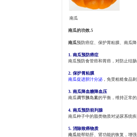
南瓜
南瓜
的功效.5
南瓜
预防癌症
、保护
胃粘膜
、南瓜
降
南瓜的功效
1.
南瓜预防癌症
南瓜预防食管癌和胃癌，对防止结肠
南瓜的功效
-51jkgl.com
2.
保护胃粘膜
南瓜促进胆汁分泌
，免受粗糙食品刺
南瓜的功效
3.
南瓜
降
血糖降血压
南瓜
调节胰岛素
的平衡，维持正常的
南瓜的功效
4.
南瓜预防前列腺
南瓜种子中的脂类物质对泌尿系统疾
5.
消除致癌物质
南瓜
能帮助肝、肾功能的恢复，增强