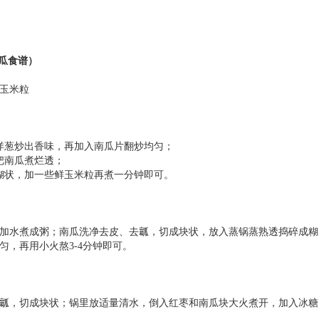
瓜食谱）
玉米粒
洋葱炒出香味，再加入南瓜片翻炒均匀；
把南瓜煮烂透；
糊状，加一些鲜玉米粒再煮一分钟即可。
加水煮成粥；南瓜洗净去皮、去瓤，切成块状，放入蒸锅蒸熟透捣碎成糊
匀，再用小火熬3-4分钟即可。
瓤，切成块状；锅里放适量清水，倒入红枣和南瓜块大火煮开，加入冰糖