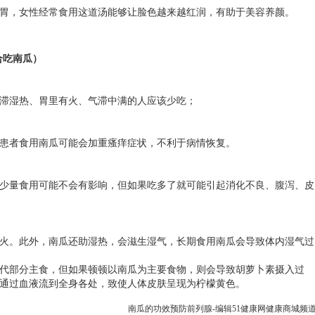
胃，女性经常食用这道汤能够让脸色越来越红润，有助于美容养颜。
合吃南瓜）
滞湿热、胃里有火、气滞中满的人应该少吃；
患者食用南瓜可能会加重瘙痒症状，不利于病情恢复。
少量食用可能不会有影响，但如果吃多了就可能引起消化不良、腹泻、皮
火。此外，南瓜还助湿热，会滋生湿气，长期食用南瓜会导致体内湿气过
代部分主食，但如果顿顿以南瓜为主要食物，则会导致胡萝卜素摄入过
通过血液流到全身各处，致使人体皮肤呈现为柠檬黄色。
南瓜的功效预防前列腺-编辑51
健康网
健康商城频