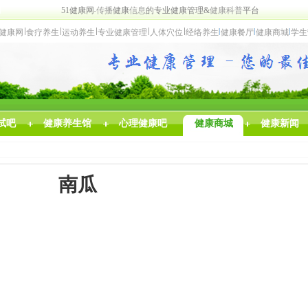
网
5
1
健康网
传
播
健康
信
息
的
专
业
健康
管理
&
健康
科普
平台
健康网
食
疗养生
运动养生
专业
健康管理
人体穴位
经络养
生
健
康
餐厅
健康商城
学生
试吧
健康养生馆
心理健康吧
健康商城
健康新闻
南瓜