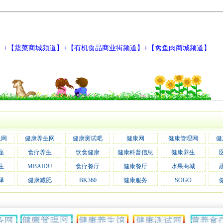
】+【
蔬菜商城频道
】+【
有机食品商业街频道
】+【
禽鱼肉商城频道
】
生网
健康养生网
健康测试吧
健康网
健康管理网
健
座
食疗养生
饮食健康
健康科普信息
健康养生
生
MBAIDU
食疗餐厅
健康餐厅
水果商城
译
健康减肥
BK360
健康服务
SOGO