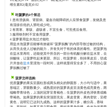
维生素B2(毫克)0.02
吃
菠萝
的4个禁忌
1 患有溃疡病、肾脏病、凝血功能障碍的人应禁食菠萝，发烧及患
。
有湿疹疥疮的人
禁吃
或少吃
2.有胃寒、寒咳、虚咳者，不宜生食，可煎煮后食用。
3.服用铁剂时不宜食用菠萝。
4.菠萝要用盐水泡过才能吃
用盐水泡菠萝后能够有效破坏“菠萝朊酶”的内部导致过敏的结构，
从而失去使人过敏的能力，并丧失对于有的体质的毒性。把菠萝泡
在盐水里再吃，还能使其中所含的一部分有机酸分解在盐水里，去
掉酸味，让菠萝吃起来更甜。所以，吃菠萝前，削掉果皮后，切成
片并放在
盐水
里浸泡一段时间，这样就显得安全多了，不用担心菠
萝朊酶过敏了
菠萝怎样选购
优质
菠萝
的果实呈圆柱形或两头稍尖的卵圆形，大小均匀适中，果
形端正，芽眼数量少。成熟度好的菠萝表皮呈淡黄色或亮黄色，两
端略带青绿色，上顶的冠芽呈青褐色；生菠萝的外皮色泽铁青或略
带褐色。如果菠萝的果实突顶部充实，果皮变黄，果肉变软，呈橙
黄色，说明它已达到九成熟。这样的菠萝果汁多，糖分高，香味
浓，风味好。如果不是立即食用，最好选果身尚硬，色光为浅黄带