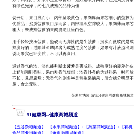
有绿色光泽，约七八成熟的品种为佳
切开后，果目浅而小，内部呈淡黄色，
果肉厚
而果芯细小的菠萝为
优质品；劣质菠萝果目深而多，内部组织空隙较大，果肉薄而果芯
粗大；未成熟菠萝的果肉脆硬且呈白色。
用手轻轻按压菠萝，坚硬而无弹性的是生菠萝；挺实而微软的是成
熟度好的；过陷甚至凹陷者为成熟过度的菠萝；如果有汁液溢出则
说明果实已经变质，不可以再食用。
菠萝的功效 怎样选购菠萝-
51jkgl.com
通过香气的浓、淡也能判断出
菠萝
是否成熟。成熟度好的菠萝外皮
上稍能闻到
香味
，果肉则香气馥郁；浓香扑鼻的为过熟果，时间放
不长，且易腐烂；无香气的则多半是带生采摘果，所含糖分明显不
足，食之无味。
菠萝的功效-编辑51
健康网
健康商城频道
51
健康网
--
健康商城频道
【
五谷杂粮频道
】+【
水果商城频道
】+【
蔬菜商城频道
】+【
有机
食品商业街频道
】+【
禽鱼肉商城频道
】