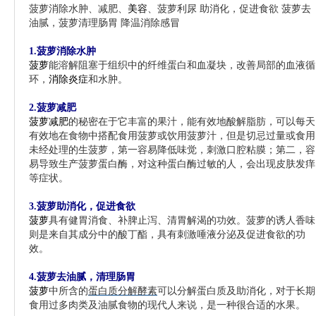
菠萝
消除水肿、减肥、
美容
、
菠萝
利尿 助消化，促进食欲
菠萝
去
油腻，
菠萝
清理肠胃 降温消除感冒
菠萝的功效 菠萝消除水肿 菠萝预防脂肪沉积
1.菠萝消除水肿
菠萝
能溶解阻塞于组织中的纤维蛋白和血凝块，改善局部的血液循
环，
消除炎症
和水肿。
2.
菠萝
减肥
菠萝减肥
的秘密在于它丰富的果汁，能有效地酸解脂肪，可以每天
有效地在食物中搭配食用菠萝或饮用菠萝汁，但是切忌过量或食用
未经处理的生菠萝，第一容易降低味觉，刺激口腔粘膜；第二，容
易导致生产菠萝蛋白酶，对这种蛋白酶过敏的人，会出现皮肤发痒
等症状。
菠萝的功效 菠萝消除水肿 菠萝预防脂肪沉积
3.菠萝助消化，促进食欲
菠萝
具有健胃消食、补脾止泻、清胃解渴的功效。菠萝的诱人香味
则是来自其成分中的酸丁酯，具有刺激唾液分泌及促进食欲的功
效。
4.菠萝去油腻，清理肠胃
菠萝
中所含的
蛋白质分解酵素
可以分解蛋白质及助消化，对于长期
食用过多肉类及油腻食物的现代人来说，是一种很合适的水果。