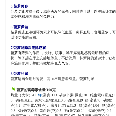
5.菠萝美容
菠萝防止皮肤干裂，滋润头发的光亮，同时也可以可以消除身体的
紧张感和增强肌体的免疫力。
6.菠萝保健
菠萝促进血液循环酶素来可以降低血压，稀释血脂，食用菠萝，可
以
预防脂肪沉积
。
7.菠萝能降温消除感冒
菠萝
有降温的作用 ，发烧、咳嗽、嗓子疼都是感冒最明显的症
状，除了趟在床上安静地休息，不妨饮用一杯新鲜的菠萝汁，它有
降温的作用，并能有效地降低
支气管
。
8.菠萝利尿
菠萝适当食用对肾炎，高血压病患者有益。
菠萝利尿
菠萝的营养素含量/100克
热量（大卡）41
钾
(毫克)113 胡萝卜素(微克)20 维生素C(毫克)1
8 钙(毫克)12 碳水化合物(克)10.8 磷(毫克)9 镁(毫克)8 碘(微
克)4.1 维生素A(微克)3 膳食纤维(克)1.3 锰(毫克)1.04 钠(毫克)
0.8 铁(毫克)0.6 蛋白质(克)0.5 硒(微克)0.24 烟酸(毫克) 0.2
锌(毫克)0.14 脂肪(克)0.1 铜(毫克)0.07 维生素B1(毫克)0.04